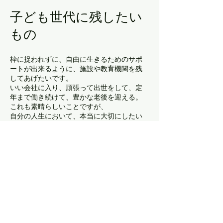
子ども世代に残したい
もの
枠に捉われずに、自由に生きるためのサポ
ートが出来るように、施設や教育機関を残
してあげたいです。
いい会社に入り、頑張って出世をして、定
年まで働き続けて、豊かな老後を迎える。
これも素晴らしいことですが、
自分の人生において、本当に大切にしたい
ものは何なのか？
心の中で常に問いかけてほしいです。
致命傷さえ負わなければ、失敗して良いの
ですから、自分のやりたいことにどんどん
チャレンできる環境をひとつでも多く整え
てあげたいです。
自分の人生の責任を取れるのは自分だけで
す。だからこそ、子どもたちには自分の感
性に従って、出来る限り後悔のないよう、
自由に生きてほしいと願います。