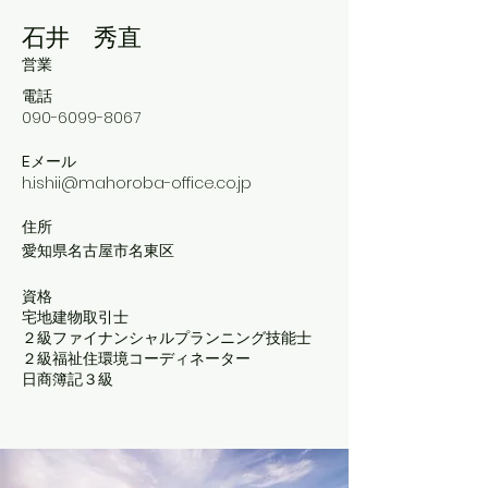
石井 秀直
​営業
電話
090-6099-8067
Eメール
h.ishii@mahoroba-office.co.jp
住所
​愛知県名古屋市名東区
資格
宅地建物取引士
２級ファイナンシャルプランニング技能士
２級福祉住環境コーディネーター
​日商簿記３級